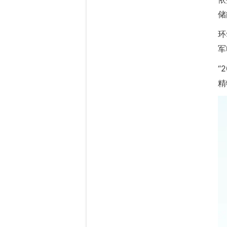
储
环
军
“
精