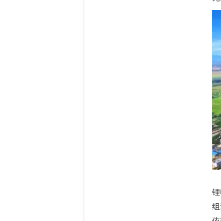
锂
组
依