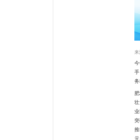
来
今
手
务
肥
壮
业
突
推
元