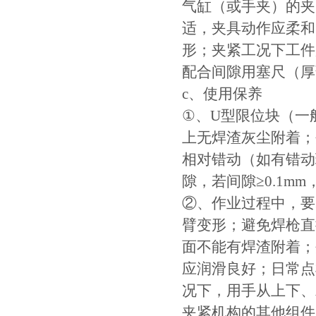
气缸（或手夹）的夹
适，夹具动作应柔和
形；夹紧工况下工件
配合间隙用塞尺（厚
c、使用保养
①、U型限位块（一
上无焊渣灰尘附着；
相对错动（如有错动
隙，若间隙≥0.1m
②、作业过程中，要
臂变形；避免焊枪直
面不能有焊渣附着；
应润滑良好；日常点
况下，用手从上下、
夹紧机构的其他组件