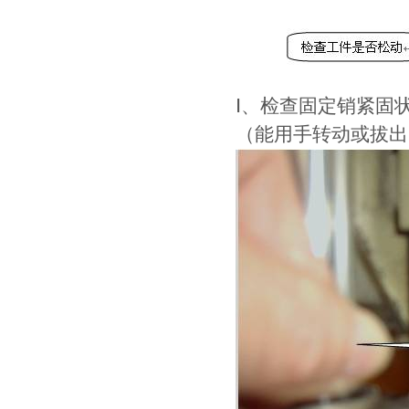
Ⅰ、检查固定销紧固
（能用手转动或拔出